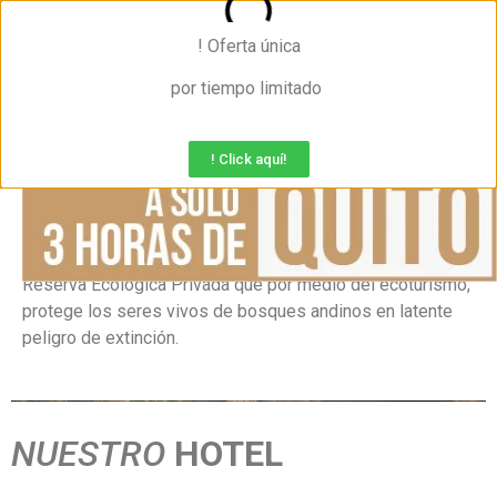
! Oferta única
por tiempo limitado
! Click aquí!
Reservar
Polylepis Lodge es un espectacular hotel en medio de un
fascinante ecosistema único en el mundo. Úbicado en una
Reserva Ecológica Privada que por medio del ecoturismo,
protege los seres vivos de bosques andinos en latente
peligro de extinción.
NUESTRO
HOTEL