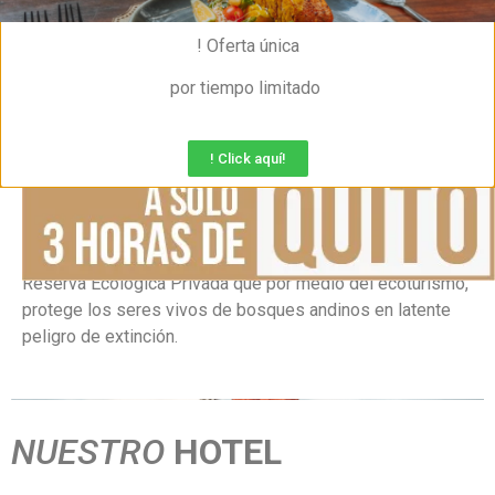
! Oferta única
por tiempo limitado
! Click aquí!
Reservar
Polylepis Lodge es un espectacular hotel en medio de un
fascinante ecosistema único en el mundo. Úbicado en una
Reserva Ecológica Privada que por medio del ecoturismo,
protege los seres vivos de bosques andinos en latente
peligro de extinción.
NUESTRO
HOTEL