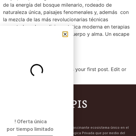
de la energía del bosque milenario, rodeado de
naturaleza única, paisajes fenomenales y, además con
la mezcla de las más revolucionarias técnicas
ancestrales y la medicina estetica moderna en terapias
para la belleza y salud de tu cuerpo y alma. Un escape
de la rutina […]
Hello world!
Welcome to WordPress. This is your first post. Edit or
delete it, then start writing!
! Oferta única
Un espectacular hotel en medio de un fascinante ecosistema único en el
por tiempo limitado
mundo. Úbicado en una Reserva Ecológica Privada que por medio del