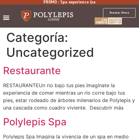
PROMO :
S
p
a
e
x
p
e
r
i
e
n
c
e
(
s
a
u
Resevar Ahora
Categoría:
Uncategorized
Restaurante
RESTAURANTEUn rio bajo tus pies Imagínate la
experiencia de comer mientras un río corre bajo tus
pies, estar rodeado de árboles milenarios de Polylepis y
una cascada como cuadro viviente. Descubrir más
Polylepis Spa
Polylepis Spa Imagina la vivencia de un spa en medio